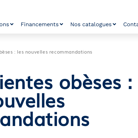
ions
Financements
Nos catalogues
Cont
obèses : les nouvelles recommandations
ientes obèses :
ouvelles
andations