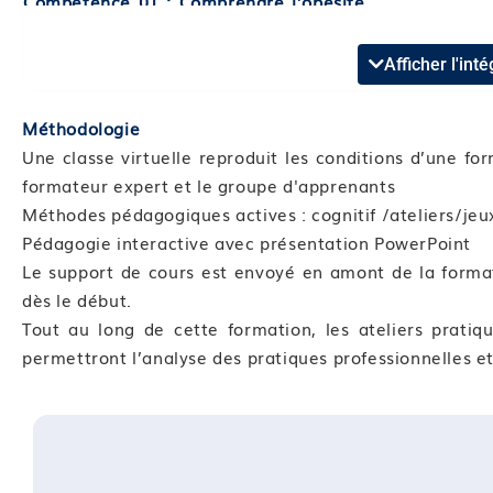
Compétence 01 : Comprendre l’obésité
Module 01 : Introduction à la notion d’obésité
Module 02 : Le savoir-être du professionnel
Afficher l'in
Module 03 : La prise en charge hollistique : psychoso
Méthodologie
Compétence 02 : Accompagner la femme en situation
Une classe virtuelle reproduit les conditions d’une fo
Module 04 : Le travail en réseau autour de la femme 
formateur expert et le groupe d'apprenants
Module 05 : Accompagner les modifications de l’alim
Méthodes pédagogiques actives : cognitif /ateliers/je
Module 06 : Accompagner les modifications de rythm
Pédagogie interactive avec présentation PowerPoint
Module 07 : Accompagner l’activité physique
Le support de cours est envoyé en amont de la format
Compétence 03 : L’obésité en gynécologie-obstétriqu
dès le début.
Module 08 : Le suivi gynécologique
Tout au long de cette formation, les ateliers pratiqu
Module 09 : La grossesse de la femme en situation d
permettront l’analyse des pratiques professionnelles et
Module 10 : La grossesse après une chirurgie bariatr
Module 11 : Le post-partum de la femme obèse
Dispositif de suivi de l’acquisition des connaissance