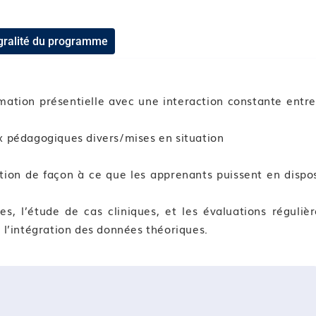
tégralité du programme
ciale
 d’obésité
rmation présentielle avec une interaction constante entre
en situation d’obésité
entation
ux pédagogiques divers/mises en situation
e de vie
ion de façon à ce que les apprenants puissent en dispo
e
es, l’étude de cas cliniques, et les évaluations régulièr
’obésité
 l’intégration des données théoriques.
ique
s/compétences