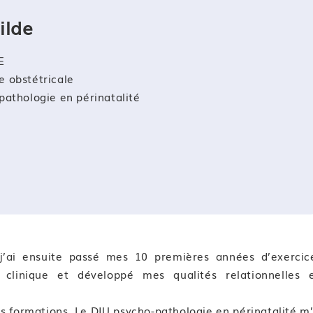
auto-évaluation afin d’évaluer l’atteinte des objectifs p
ilde
E
 obstétricale
pathologie en périnatalité
’ai ensuite passé mes 10 premières années d’exercic
 clinique et développé mes qualités relationnelles 
es formations. Le DIU psycho-pathologie en périnatalité m