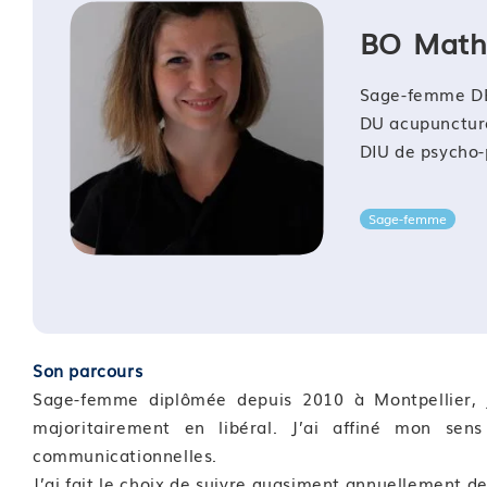
Cette formation sera finalisée par un questionnaire d’
BO Math
les stagiaires à l’issue de la formation.
—
Sage-femme D
DU acupuncture
DIU de psycho-
Sage-femme
Son parcours
Sage-femme diplômée depuis 2010 à Montpellier, j
majoritairement en libéral. J’ai affiné mon sens
communicationnelles.
J’ai fait le choix de suivre quasiment annuellement d