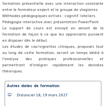
formation présentielle avec une interaction constante
Compétence 02 : Suivre les recommandations
entre le formateur expert et le groupe de stagiaires.
Module 03 : Connaitre les recommandations
Méthodes pédagogiques actives : cognitif /ateliers.
Module 04 : Comprendre les enjeux de l’entretien
Pédagogie interactive avec présentation PowerPoint
postnatal précoce
Le support de cours est envoyé en amont de la
Bloc de compétences 2 : Conduire l’entretien
formation de façon à ce que les apprenants puissent
postnatal précoce
en disposer dès le début.
Les études de cas/vignettes cliniques, proposés tout
Format et durée : Classe virtuelle de 5,75 heures
au long de cette formation, seront un temps dédié à
Compétence 03 : Instaurer un climat de confiance
l’analyse des pratiques professionnelles et
Module 05 : Promouvoir l’entretien postnatal auprès
permettront d’intégrer rapidement les données
de la patiente
théoriques.
Module 06 : Préparer le cadre pour le singulariser de
celui des consultations médicales
Autres dates de formation
Module 07 : Mener un entretien avec l’écoute active
comme outil principal
Distanciel 18, 19 mars 2027
Compétence 04 : Atteindre les objectifs de