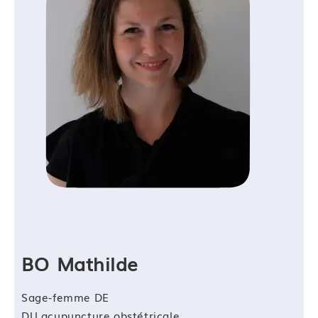
Compétence 06 : Travailler avec son
territoire/développer son réseau
Module 13 : Réfléchir à son rôle de sage-femme
Module 14 : Connaitre le réseau pluri-professionnel
Module 15 : Penser aux maisons des 1000 jours
Module 16 : Evaluation de fin de bloc de
compétence
Dispositif de suivi de l’acquisition des
connaissances/compétences
Cette formation sera finalisée par un questionnaire
d’auto-évaluation afin d’évaluer l’atteinte des
objectifs par les stagiaires à l’issue de la formation.
BO Mathilde
—
Sage-femme DE
DU acupuncture obstétricale