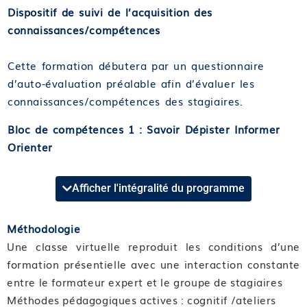
Dispositif de suivi de l’acquisition des
connaissances/compétences
Cette formation débutera par un questionnaire
d’auto-évaluation préalable afin d’évaluer les
connaissances/compétences des stagiaires.
Bloc de compétences 1 : Savoir Dépister Informer
Orienter
Format et durée : Classe virtuelle de 7 heures
Afficher l'intégralité du programme
Compétence 01 : Introduction et épidémiologie
Module 01 : Définition
Méthodologie
Module 02 : Petit rappel historique
Une classe virtuelle reproduit les conditions d’une
Module 03 : Prévalence et enjeux de santé publique
formation présentielle avec une interaction constante
entre le formateur expert et le groupe de stagiaires
Compétence 02 : Comprendre la physiopathologie du
Méthodes pédagogiques actives : cognitif /ateliers
SMOP (SOPK)