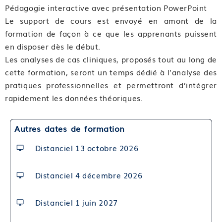
Pédagogie interactive avec présentation PowerPoint
Module 04 : Rappels hormonaux: axe hypothalamo-
Le support de cours est envoyé en amont de la
hypophyso-ovarien
formation de façon à ce que les apprenants puissent
Module 05 : Hyperandrogénie, insulinorésistance et
en disposer dès le début.
inflammation chronique
Les analyses de cas cliniques, proposés tout au long de
Module 06 : Les différents phenotypes de SMOP
cette formation, seront un temps dédié à l’analyse des
(SOPK)
pratiques professionnelles et permettront d’intégrer
Compétence 03 : Quand penser à un SMOP (SPOK) ?
rapidement les données théoriques.
Module 07 : Facteurs de risques du SMOP (SOPK)
Module 08 : Troubles menstruels, anovulation et
Autres dates de formation
infertilité
Module 09 : Signes d’hyperandrogénie: acné,
Distanciel 13 octobre 2026
hirsutisme, alopécie
Distanciel 4 décembre 2026
Compétence 04 : Comment aider au diagnostic du
SMOP (SOPK) ?
Distanciel 1 juin 2027
Module 10 : Critères de Rotterdam : les différents
phenotypes de SMOP (SOPK)