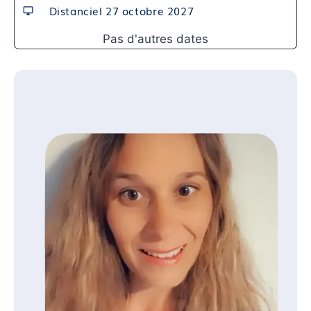
Distanciel 27 octobre 2027
Module 11 : Diagnostics différentiels à éliminer
Pas d'autres dates
Compétence 05 : Impact sur la santé à long terme
du SMOP (SOPK)
Module 12 : Risques métaboliques, cardiovasculaires,
hépatiques et carcinologiques.
Module 13 : Santé mentale : anxiété, dépression,
estime de soi.
Module 14 : Impact sur la grossesse et sur la
ménopause
Compétence 06 : Orientation et prise en charge du
SMOP (SOPK)
Module 15 : Traitements hormonaux et non
hormonaux.
Module 16 : Rôle de la metformine, des inositols,
des traitements de l’obésité et de l’hygiène de vie.
Module 17 : Prise en charge de l’infertilité