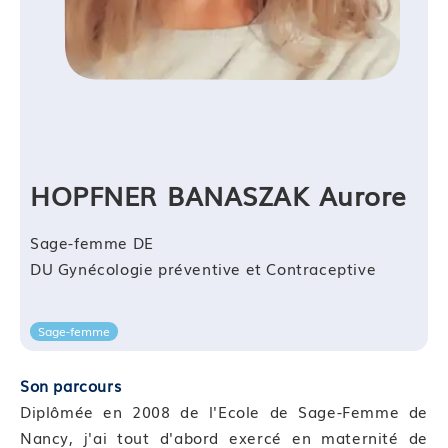
Dispositif de suivi de l’acquisition des
connaissances/compétences
Cette formation sera finalisée par un questionnaire
d’auto-évaluation afin d’évaluer l’atteinte des
objectifs par les stagiaires à l’issue de la formation.
HOPFNER BANASZAK Aurore
—
Sage-femme DE
DU Gynécologie préventive et Contraceptive
Sage-femme
Son parcours
Diplômée en 2008 de l'Ecole de Sage-Femme de
Nancy, j'ai tout d'abord exercé en maternité de