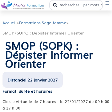
N
Accueil
>
Formations Sage-femme
>
SMOP (SOPK) : Dépister Informer Orienter
F
SMOP (SOPK) :
Dépister Informer
N
Orienter
C
M
Distanciel 22 janvier 2027
Format, durée et horaires
Classe virtuelle de 7 heures - le 22/01/2027 de 09 h 00
à 17 h 00