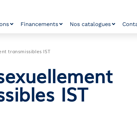
ions
Financements
Nos catalogues
Cont
ent transmissibles IST
 sexuellement
sibles IST