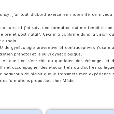
de compétence
cy, j'ai tout d'abord exercé en maternité de niveau
he de santé publique
eur rural et j'ai suivi une formation qui me tenait à coe
pré et post natal". Ceci m'a confirmé dans la vision q
r du soin.
U de gynécologie préventive et contraceptive), j'axe m
a consultation
ntretien prénatal et le suivi gynécologique.
 risque
 et que l'on s'enrichit au quotidien des échanges et 
illir et accompagner des étudiant(e)s ou d'autres collègu
ec beaucoup de plaisir que je transmets mon expérience 
entes formations proposées chez Médic.
ultation gynécologique
(IGH)
réseau