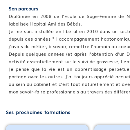
Module 18 : La variole du singe
Son parcours
Module 19 : Synthèse et évaluation de fin de bloc 
Diplômée en 2008 de l'Ecole de Sage-Femme de Nan
labelisée Hopital Ami des Bébés.
Bloc de compétences 3 : S’inscrire dans une démarc
Je me suis installée en libéral en 2010 dans un sect
Format et durée : Classe virtuelle de 4 heures
depuis des années " l'accompagnement haptonomique 
j'avais du métier, à savoir, remettre l'humain au coeu
Compétence 07 : La prévention primaire des IST
Depuis quelques années (et après l'obtention d'un D
Module 20 : Information de la patiente au cours de l
activité essentiellement sur le suivi de grossesse, l'e
Module 21 : Prévention des comportements sexuels à
Je pense que la vie est un apprentissage perpétuel
Module 22 : La vaccination
partage avec les autres. J'ai toujours apprécié accue
au sein du cabinet et c'est tout naturellement et av
Compétence 08 : La prévention secondaire des IST
mon savoir-faire professionnels au travers des différ
Module 23 : Le traitement d’urgence post exposition
Module 24 : Les tests de dépistage
Module 25 : Rechercher les signes d’une IST en cons
Ses prochaines formations
Module 26 : Prévenir les infections génitales hautes 
Compétence 09 : Orientation de la patiente dans le 