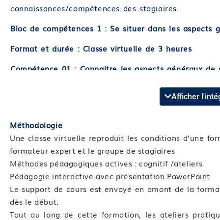
connaissances/compétences des stagiaires.
Bloc de compétences 1 : Se situer dans les aspects gé
Format et durée : Classe virtuelle de 3 heures
Compétence 01 : Connaitre les aspects généraux de 
Module 01 : Analyser sa pratique
Module 02 : Définition et épidémiologie
Afficher l'in
Compétence 02 : Respecter la législation en vigueur
Méthodologie
Module 03 : Rester dans le champs de compétence 
Une classe virtuelle reproduit les conditions d’une fo
Module 04 : S’inscrire dans la stratégie nationale de
formateur expert et le groupe de stagiaires
Bloc de compétences 2 : Connaitre les différentes IS
Méthodes pédagogiques actives : cognitif /ateliers
charge.
Pédagogie interactive avec présentation PowerPoint
Le support de cours est envoyé en amont de la format
Format et durée : Classe virtuelle de 7 heures
dès le début.
Compétence 03 : Les infections virales
Tout au long de cette formation, les ateliers pratiqu