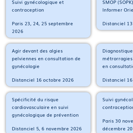
Suivi gynécologique et
SMOP (SOPK) 
Module 27 : Les centres gratuits d’information, de dé
contraception
Informer Ori
planification et d’éducation familiale (CPEF) et les as
Module 28 : Les centres hospitaliers et les médecins 
Paris 23, 24, 25 septembre
Distanciel 1
Module 29 : Evaluation de fin de bloc de compétenc
2026
Dispositif de suivi de l’acquisition des connaissance
Agir devant des algies
Diagnostique
Cette formation sera finalisée par un questionnaire d’
pelviennes en consultation de
métrorragies
les stagiaires à l’issue de la formation.
gynécologie
en consultat
—
Distanciel 16 octobre 2026
Distanciel 1
Spécificité du risque
Suivi gynéco
cardiovasculaire en suivi
contraceptio
gynécologique de prévention
Paris 30 nov
Distanciel 5, 6 novembre 2026
décembre 20