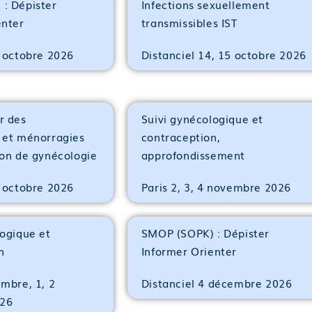
: Dépister
Infections sexuellement
pistage et de diagnostic (CeGIDD), les centres de
enter
transmissibles IST
sociations
traitants
3 octobre 2026
Distanciel 14, 15 octobre 2026
e
s/compétences
r des
Suivi gynécologique et
auto-évaluation afin d’évaluer l’atteinte des objectifs p
 et ménorragies
contraception,
ion de gynécologie
approfondissement
6 octobre 2026
Paris 2, 3, 4 novembre 2026
logique et
SMOP (SOPK) : Dépister
n
Informer Orienter
embre, 1, 2
Distanciel 4 décembre 2026
26