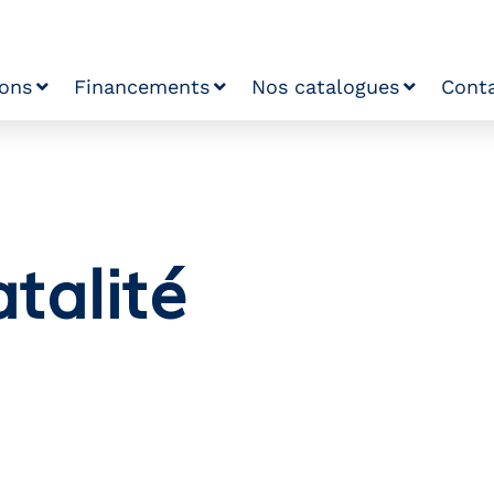
ions
Financements
Nos catalogues
Cont
talité