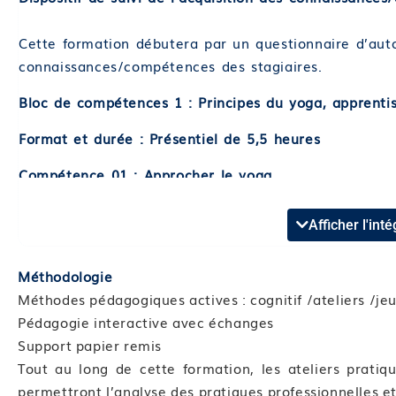
Cette formation débutera par un questionnaire d’auto
connaissances/compétences des stagiaires.
Bloc de compétences 1 : Principes du yoga, apprentis
Format et durée : Présentiel de 5,5 heures
Compétence 01 : Approcher le yoga
Module 01 : Connaître la philosophie et les principe
Module 02 : S’initier aux asanas (postures) et connait
Afficher l'in
Module 03 : Expliquer les bénéfices du yoga pour la
Méthodologie
Compétence 02 : Expliquer la spécificité du yoga po
Méthodes pédagogiques actives : cognitif /ateliers /jeu
Module 04 : Spécificité hormonale
Pédagogie interactive avec échanges
Module 05 : Spécificités abdominales
Support papier remis
Module 06 : Proposer les postures adéquates
Tout au long de cette formation, les ateliers pratiqu
Bloc de compétences 2 : Les différentes postures en
permettront l’analyse des pratiques professionnelles et