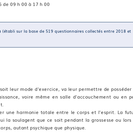
 de 09 h 00 à 17 h 00
n
(établi sur la base de 519 questionnaires collectés entre 2018 et
oit leur mode d'exercice, va leur permettre de posséder
 naissance, voire même en salle d'accouchement ou en p
t.
éer une harmonie totale entre le corps et l'esprit. La fut
i la soulagent que ce soit pendant la grossesse ou lors
n corps, autant psychique que physique.