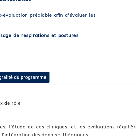
-évaluation préalable afin d’évaluer les
sage de respirations et postures
s généraux du Yoga
re leurs effets
tégralité du programme
 femme enceinte
ur la femme enceinte
x de rôle
es, l’étude de cas cliniques, et les évaluations régulièr
 fonction des étapes de grossesse
 l’intégration des données théoriques..