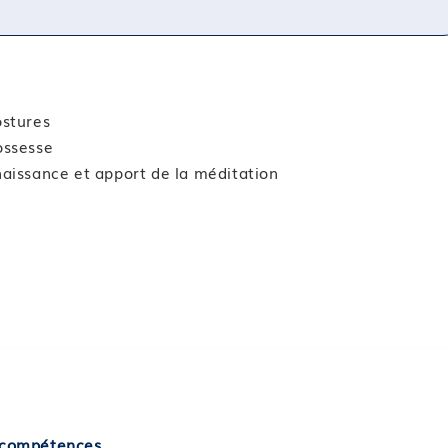
ostures
ossesse
naissance et apport de la méditation
s/compétences