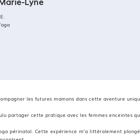
Marie-Lyne
udiées
E.
 de mieux accompagner les patientes
Yoga
t
 de mieux accompagner les patientes
pants les différentes techniques étudiées grâce à des
nt l’accouchement
t l’accouchement
compagner les futures mamans dans cette aventure uniq
s/compétences
ulu partager cette pratique avec les femmes enceintes q
auto-évaluation afin d’évaluer l’atteinte des objectifs p
yoga périnatal. Cette expérience m’a littéralement plong
encontrent.