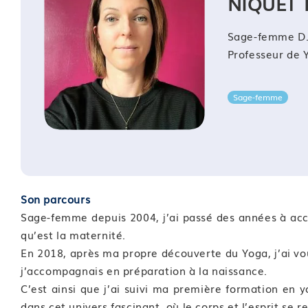
NIQUET 
Compétence 06 : Mettre en pratique des postures ét
Sage-femme D.
Module 14 : Prendre conscience de son ressenti afin
Professeur de 
Module 15 : Synthétiser ses acquis
Compétence 07 : Expérimenter le statut d’enseignan
Sage-femme
Module 16 : Prendre conscience de son ressenti afin
Module 17 : Savoir mettre en pratique par les partici
mises en situation d’enseignant
Compétence 08 : Proposer des postures utiles penda
Module 18 : Associer postures et respiration pendan
Son parcours
Module 19 : Clôturer la formation
Sage-femme depuis 2004, j’ai passé des années à ac
Dispositif de suivi de l’acquisition des connaissance
qu’est la maternité.
En 2018, après ma propre découverte du Yoga, j’ai vo
Cette formation sera finalisée par un questionnaire d’
j’accompagnais en préparation à la naissance.
les stagiaires à l’issue de la formation.
C’est ainsi que j’ai suivi ma première formation en 
dans cet univers fascinant, où le corps et l’esprit se r