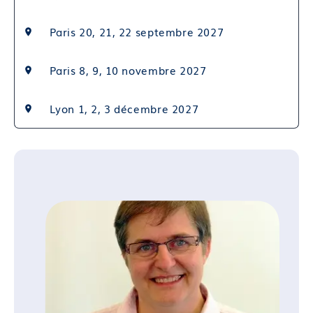
Module 16 : Présenter les méthodes hormonales aux
patientes : rappel sur la physiologie du cycle, les
Paris 20, 21, 22 septembre 2027
méthodes oestro-progestatives, les méthodes
progestatives
Paris 8, 9, 10 novembre 2027
Module 17 : Présenter les méthodes de
contraception dite « d’urgence » aux patientes :
Lyon 1, 2, 3 décembre 2027
indications, utilisation, relais
Module 18 : Présenter les méthodes de stérilisation
à visée contraceptive féminines et masculines
Compétence 06 : Pratiquer une consultation de
contraception
Module 19 : Appliquer la méthode BERCER
Module 20 : Prescrire, savoir « switcher » et assurer
un suivi
Compétence 07 : Considérer les situations
particulières en contraception