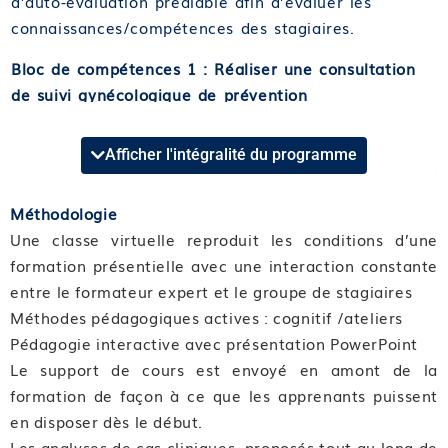
d’auto-évaluation préalable afin d’évaluer les
connaissances/compétences des stagiaires.
Bloc de compétences 1 : Réaliser une consultation
de suivi gynécologique de prévention
Format et durée : Classe virtuelle de 10 heures
Afficher l'intégralité du programme
Compétence 01 : Respecter la législation pour une
bonne pratique
Méthodologie
Module 01 : Analyser sa pratique
Une classe virtuelle reproduit les conditions d’une
Module 02 : Respecter la législation pour une bonne
formation présentielle avec une interaction constante
pratique
entre le formateur expert et le groupe de stagiaires
Méthodes pédagogiques actives : cognitif /ateliers
Compétence 02 : Réaliser une consultation
Pédagogie interactive avec présentation PowerPoint
gynécologique d’usage
Le support de cours est envoyé en amont de la
Module 03 : S’enquérir du motif de consultation,
formation de façon à ce que les apprenants puissent
accueillir
en disposer dès le début.
Module 04 : Réaliser une anamnèse
Les analyses de cas cliniques, proposés tout au long de