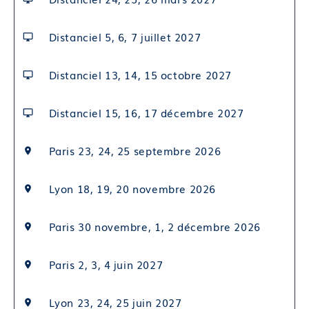
Bloc de compétences 2 : Réaliser une consultation
de contraception chez une femme en bonne santé
Distanciel 5, 6, 7 juillet 2027
Format et durée : Classe virtuelle de 11 heures
Distanciel 13, 14, 15 octobre 2027
Compétence 04 : Réviser les notions essentielles en
contraception
Module 11 : Revoir la physiologie et les principes de
Distanciel 15, 16, 17 décembre 2027
la contraception
Module 12 : Interpréter les critères d’efficacité
Paris 23, 24, 25 septembre 2026
Compétence 05 : Présenter les différentes méthodes
Lyon 18, 19, 20 novembre 2026
de contraception
Module 13 : Expliquer les différentes méthodes
Paris 30 novembre, 1, 2 décembre 2026
Module 14 : Présenter les méthodes naturelles aux
patientes : courbes de température, test d’ovulation
Paris 2, 3, 4 juin 2027
Module 15 : Présenter les méthodes mécaniques aux
patientes : préservatifs, diaphragme, spermicides,
DIU
Lyon 23, 24, 25 juin 2027