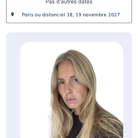
Pas d'autres dates
Module 09 : Anémie et grossesse
Module 10 : Hydramnios/oligoamnios
Paris ou distanciel 18, 19 novembre 2027
Compétence 04 : Gérer une grossesse accidentée
Module 11 : Métrorragies
Module 12 : Mort fœtale in utero
Module 13 : Evaluation de fin de bloc de
compétences
Dispositif de suivi de l’acquisition des
connaissances/compétences
Cette formation sera finalisée par un questionnaire
d’auto-évaluation afin d’évaluer l’atteinte des
objectifs par les stagiaires à l’issue de la formation.
—