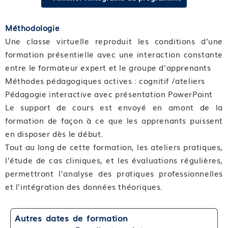
préexistantes
Module 01 : Analyser sa pratique
Méthodologie
Module 02 : Les pathologies thyroidiennes
Une classe virtuelle reproduit les conditions d’une
Module 03 : Drépanocytose
formation présentielle avec une interaction constante
Module 04 : Epilepsie
entre le formateur expert et le groupe d'apprenants
Méthodes pédagogiques actives : cognitif /ateliers
Compétence 02 : Dépister une pathologie en cours
Pédagogie interactive avec présentation PowerPoint
de grossesse
Le support de cours est envoyé en amont de la
Module 05 : Seroconversion à Parvovirus B19
formation de façon à ce que les apprenants puissent
Module 06 : Cancer du sein
en disposer dès le début.
Module 07 : Cancer du col
Tout au long de cette formation, les ateliers pratiques,
Module 08 : Evaluation de fin de bloc de
l’étude de cas cliniques, et les évaluations régulières,
compétences
permettront l’analyse des pratiques professionnelles
Bloc de compétences 2 : Les signes cliniques graves
et l’intégration des données théoriques.
Format et durée : Classe virtuelle de 7 heures
Autres dates de formation
Compétence 03 : Dépister une anomalie de fond