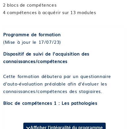
2 blocs de compétences
4 compétences à acquérir sur 13 modules
Programme de formation
(Mise à jour le 17/07/23)
Dispositif de suivi de l’acquisition des
connaissances/compétences
Cette formation débutera par un questionnaire
d’auto-évaluation préalable afin d’évaluer les
connaissances/compétences des stagiaires.
Bloc de compétences 1 : Les pathologies
Format et durée : Classe virtuelle de 7 heures
Compétence 01 : Suivre les pathologies
Afficher l'intégralité du programme