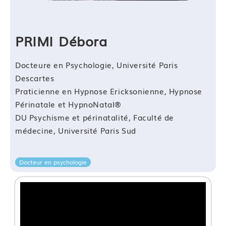
redirection d’histoire de vie
Bloc de compétences 3 : Accompagner avec la
PRIMI Débora
progression en âge et analyser sa pratique
Format et durée : Présentiel de 5,5 heures
Docteure en Psychologie, Université Paris
Descartes
Compétence 05 : Utiliser la progression en âge pour
Praticienne en Hypnose Ericksonienne, Hypnose
aider à atteindre un objectif
Périnatale et HypnoNatal®
Module 11 : Connaitre les principes de la
DU Psychisme et périnatalité, Faculté de
futurisation
médecine, Université Paris Sud
Module 12 : Aller récupérer une ressource dans
l’avenir
Module 13 : Planifier l’avenir
Docteur en psychologie
Module 14 : Choisir entre 2 voies
Compétence 06 : Analyser sa pratique
professionnelle
Module 15 : Adopter une conduite à tenir pratique