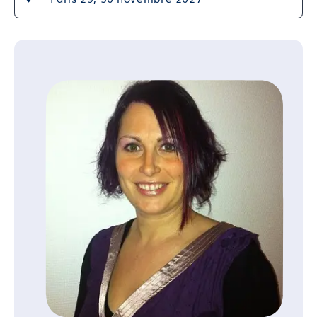
Format et durée : Présentiel de 5,25 heures
Compétence 03 : Utiliser la temporalité pour
accompagner avantageusement en hypnose
Module 05 : Travailler avec la ligne du temps pour
remettre du mouvement
Module 06 : Savoir pourquoi et comment utiliser
l’amnésie spontanée ou déclenchée
Compétence 04 : Savoir gérer une régression pour
travailler sur une problématique
Module 07 : Comprendre les principes de la
régression en âge
Module 08 : Aider la patiente à trouver des
ressources dans le passé
Module 09 : Revenir sur un souvenir pour le modifier
Module 10 : Travailler l’origine du problème avec la