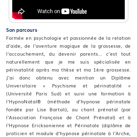
et adaptée avec les compétences acquises par le
module de formation en situation professionnelle
concrète
Module 16 : Savoir s’auto-évaluer pour améliorer sa
Son parcours
pratique
Formée en psychologie et passionnée de la relation
d’aide, de l'aventure magique de la grossesse, de
Dispositif de suivi de l’acquisition des
l'accouchement, du devenir parents... c’est tout
connaissances/compétences
naturellement que je me suis spécialisée en
périnatalité après ma thèse et ma 1ère grossesse.
Cette formation sera finalisée par un questionnaire
J’ai donc obtenu avec mention un Diplôme
d’auto-évaluation afin d’évaluer l’atteinte des
Universitaire « Psychisme et périnatalité »
objectifs par les stagiaires à l’issue de la formation.
(Université Paris Sud) et suivi une formation à
—
l’HypnoNatal® (méthode d’hypnose périnatale
fondée par Lise Bartoli), au chant prénatal (par
l’Association Française de Chant Prénatal) et à
l’Hypnose Ericksonienne et Périnatale (diplôme de
praticien et module d’hypnose périnatale à l’Arche,