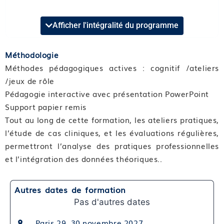
approfondire l’état hypnotique
Afficher l'intégralité du programme
Format et durée : Présentiel de 3,25 heures
Compétence 01 : Varier les inductions
Méthodologie
Module 01 : Savoir induire l’état hypnotique par
Méthodes pédagogiques actives : cognitif /ateliers
spirale sensorielle et questionnement
/jeux de rôle
Module 02 : Connaitre l’induction par
Pédagogie interactive avec présentation PowerPoint
association/dissociation
Support papier remis
Tout au long de cette formation, les ateliers pratiques,
Compétence 02 : Approfondir l’état hypnotique
l’étude de cas cliniques, et les évaluations régulières,
Module 03 : Utiliser un curseur d’état d’hypnose
permettront l’analyse des pratiques professionnelles
pour que la patiente l’utilise lors de son
et l’intégration des données théoriques..
accouchement
Module 04 : Utiliser des métaphores pour
approfondir l’état hypnotique
Autres dates de formation
Pas d'autres dates
Bloc de compétences 2 : Travailler autour de la ligne
du temps et accompagner la régression en âge
Paris 29, 30 novembre 2027