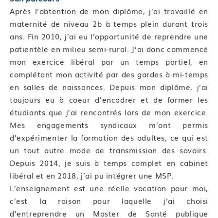
prise en charge
Après l’obtention de mon diplôme, j’ai travaillé en
Module 21 : L’importance de l’équilibre hormonal
maternité de niveau 2b à temps plein durant trois
Module 22 : La dysovulation : diagnostic et prise en
ans. Fin 2010, j’ai eu l’opportunité de reprendre une
charge
patientèle en milieu semi-rural. J’ai donc commencé
Module 23 : L’amélioration de la glaire
mon exercice libéral par un temps partiel, en
Module 24 : La prise en charge de l’infertilité dans
complétant mon activité par des gardes à mi-temps
le contexte de l’endométriose
en salles de naissances. Depuis mon diplôme, j’ai
Module 25 : Le SOPK : prise en charge médicale et
toujours eu à coeur d’encadrer et de former les
chirurgicale
étudiants que j’ai rencontrés lors de mon exercice.
Module 26 : La prise en charge de l’infertilité
Mes engagements syndicaux m’ont permis
masculine
d’expérimenter la formation des adultes, ce qui est
un tout autre mode de transmission des savoirs.
Compétence 09 : Connaitre les techniques de
Depuis 2014, je suis à temps complet en cabinet
procréation médicalement assistée
libéral et en 2018, j’ai pu intégrer une MSP.
Module 27 : L’orientation en parcours de PMA
L’enseignement est une réelle vocation pour moi,
Module 28 : Evaluation de fin de bloc de
c’est la raison pour laquelle j’ai choisi
compétences
d’entreprendre un Master de Santé publique