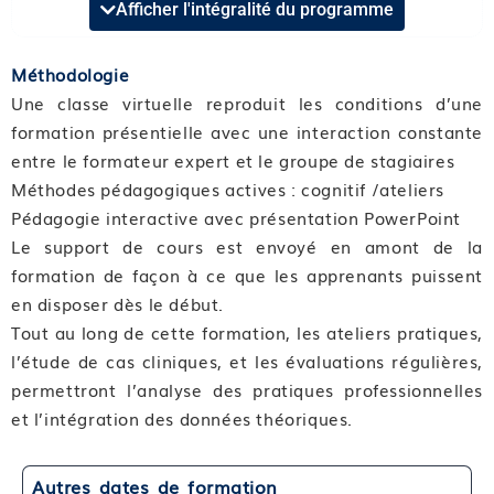
Afficher l'intégralité du programme
Format et durée : Classe virtuelle de 7 heures
Compétence 01 : Revoir les bases anatomiques
Méthodologie
Module 01 : Physio-anatomie féminine
Une classe virtuelle reproduit les conditions d’une
Module 02 : Physio-anatomie masculine
formation présentielle avec une interaction constante
entre le formateur expert et le groupe de stagiaires
Compétence 02 : Maîtriser les bases physiologiques
Méthodes pédagogiques actives : cognitif /ateliers
Module 03 : Le cycle menstruel et ses variations
Pédagogie interactive avec présentation PowerPoint
hormonales
Le support de cours est envoyé en amont de la
Module 04 : Les biomarqueurs du cycle féminin
formation de façon à ce que les apprenants puissent
Module 05 : Les variations d’humeur
en disposer dès le début.
Compétence 03 : Savoir observer et analyser les
Tout au long de cette formation, les ateliers pratiques,
cycles féminins
l’étude de cas cliniques, et les évaluations régulières,
Module 06 : Les méthodes d’observation du cycle
permettront l’analyse des pratiques professionnelles
féminin (MOC)
et l’intégration des données théoriques.
Module 07 : Lecture et analyse des cycles
Module 08 : Les situations particulières et leurs
Autres dates de formation