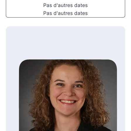
impacts sur le cycle menstruel
Pas d'autres dates
Compétence 04 : Soutenir la fertilité féminine et
Pas d'autres dates
masculine
Module 09 : Approches naturelles pour optimiser la
fertilité féminine et masculine
Module 10 : Evaluation de fin de bloc de
compétences
Bloc de compétences 2 : Définir une infertilité
Format et durée : Classe virtuelle de 6 heures
Compétence 05 : Connaître l’étiologie de l’infertilité
et son épidémiologie
Module 11 : L’infertilité féminine
Module 12 : L’infertilité masculine
Compétence 06 : Conduire une 1ère consultation
d’infertilité