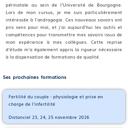
périnatale au sein de l’Université de Bourgogne.
Dispositif de suivi de l’acquisition des
Lors de mon cursus, je me suis particulièrement
connaissances/compétences
intéressée à l’andragogie. Ces nouveaux savoirs ont
pris sens pour moi, et j’ai aujourd’hui les outils et
Cette formation sera finalisée par un questionnaire
compétences pour transmettre mes savoirs issus de
d’auto-évaluation afin d’évaluer l’atteinte des
mon expérience à mes collègues. Cette reprise
objectifs par les stagiaires à l’issue de la formation.
d’étude m’a également appris la rigueur nécessaire
—
à la dispensation de formations de qualité.
Ses prochaines formations
Fertilité du couple - physiologie et prise en
charge de l'infertilité
Distanciel 23, 24, 25 novembre 2026