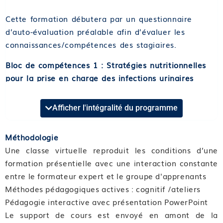
Cette formation débutera par un questionnaire
d’auto-évaluation préalable afin d’évaluer les
connaissances/compétences des stagiaires.
Bloc de compétences 1 : Stratégies nutritionnelles
pour la prise en charge des infections urinaires
Format et durée : Classe virtuelle de 1,75 heures
Afficher l'intégralité du programme
Compétence 01 : Connaître les infections urinaires
Module 01 : Epidémiologie et complications
Méthodologie
Module 02 : Physiopathologie
Une classe virtuelle reproduit les conditions d’une
Module 03 : Les germes
formation présentielle avec une interaction constante
entre le formateur expert et le groupe d'apprenants
Compétence 02 : Maîtriser le diagnostic d’infection
Méthodes pédagogiques actives : cognitif /ateliers
urinaire
Pédagogie interactive avec présentation PowerPoint
Module 04 : Le diagnostic
Le support de cours est envoyé en amont de la
Module 05 : Les paramètres biologiques