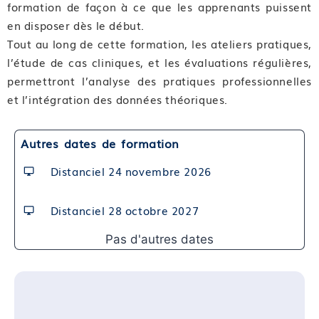
formation de façon à ce que les apprenants puissent
Compétence 03 : Prendre en charge les infections
en disposer dès le début.
urinaires
Tout au long de cette formation, les ateliers pratiques,
Module 06 : La prise en charge conventionnelle
l’étude de cas cliniques, et les évaluations régulières,
Module 07 : La phytothérapie
permettront l’analyse des pratiques professionnelles
Module 08 : L’intégration du système immunitaire
et l’intégration des données théoriques.
Module 09 : L’hydratation
Module 10 : La prise en charge micronutritionnelle
Autres dates de formation
Module 11 : Evaluation de fin de bloc de
compétences
Distanciel 24 novembre 2026
Bloc de compétences 2 : Stratégies nutritionnelles
Distanciel 28 octobre 2027
pour la prise en charge des infections vaginales
Pas d'autres dates
Format et durée : Classe virtuelle de 1,75 heures
Compétence 04 : Connaître les infections vaginales
Module 12 : Définition de la candidose et de la
vaginose