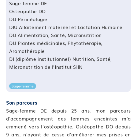
Sage-femme DE
Format et durée : Classe virtuelle de 0,5 heure
Ostéopathe DO
Compétence 07 : Prévenir les infections par la
DU Périnéologie
nutrition
DIU Allaitement maternel et Lactation Humaine
Module 21 : La prévention par la prise en charge
DU Alimentation, Santé, Micronutrition
nutritionnelle
DU Plantes médicinales, Phytothérapie,
Module 22 : Les évictions alimentaires
Aromathérapie
Module 23 : Les microbiotes
DI (diplôme institutionnel) Nutrition, Santé,
Micronutrition de l'Institut SIIN
Compétence 08 : Prévenir les infections par le mode
de vie
Module 24 : Conseiller un mode de vie adapté
Sage-femme
Module 25 : Evaluation de fin de bloc de
compétences
Son parcours
Sage-femme DE depuis 25 ans, mon parcours
Dispositif de suivi de l’acquisition des
d’accompagnement des femmes enceintes m’a
connaissances/compétences
emmené vers l’ostéopathie. Ostéopathe DO depuis
9 ans, n’ayant de cesse d’améliorer mes prises en