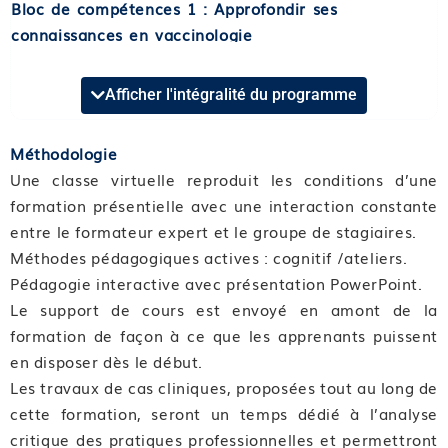
Bloc de compétences 1 : Approfondir ses
connaissances en vaccinologie
Format et durée : Classe virtuelle de 7 heures
Afficher l'intégralité du programme
Compétence 01 : Comprendre les enjeux et le
fonctionnement de la vaccination
Méthodologie
Module 01 : Analyser sa pratique
Une classe virtuelle reproduit les conditions d’une
Module 02 : Appréhender l’histoire de la vaccination,
formation présentielle avec une interaction constante
sa définition et les processus immunologiques
entre le formateur expert et le groupe de stagiaires.
Module 03 : Intégrer les mécanismes d’action des
Méthodes pédagogiques actives : cognitif /ateliers.
vaccins
Pédagogie interactive avec présentation PowerPoint.
Module 04 : Connaitre les pathologies prévenues par
Le support de cours est envoyé en amont de la
la vaccination, les bénéfices individuels et collectifs,
formation de façon à ce que les apprenants puissent
la notion de couverture vaccinale, les effets
en disposer dès le début.
indésirables et contre-indications
Les travaux de cas cliniques, proposées tout au long de
cette formation, seront un temps dédié à l’analyse
Compétence 02 : Connaitre l’environnement vaccinal
critique des pratiques professionnelles et permettront
et les différentes instances de surveillance et