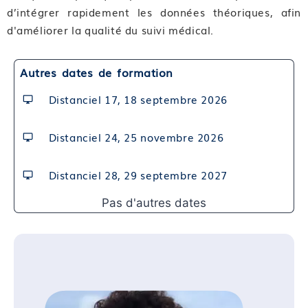
d’intégrer rapidement les données théoriques, afin
d’accréditation
d'améliorer la qualité du suivi médical.
Module 05 : Connaitre les grands acteurs
institutionnels de la vaccination et leur rôle
Module 06 : Connaitre le circuit de mise sur le
Autres dates de formation
marché et de surveillance des vaccins
Distanciel 17, 18 septembre 2026
Module 07 : Les grands principes de
pharmacovigilance
Distanciel 24, 25 novembre 2026
Compétence 03 : Appréhender les enjeux actuels liés
à la vaccination
Distanciel 28, 29 septembre 2027
Module 08 : Les actualités juridiques
Module 09 : Les nouveautés du calendrier vaccinal
Pas d'autres dates
Module 10 : Les nouvelles compétences vaccinales
des sages-femmes
Module 11 : Le VRS
Module 12 : Le BCG
Module 13 : La Covid 19