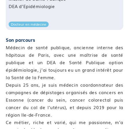
DEA d’Epidémiologie
Compétence 05 : Promouvoir la vaccination
Module 20 : Saisir les mécanismes de l’hésitation
vaccinale et ses déterminants
Docteur en médecine
Module 21 : Présenter des arguments adaptés vis-à-
vis d’un professionnel de santé
Son parcours
Module 22 : Avoir une communication positive
Médecin de santé publique, ancienne interne des
autour de la vaccination, technique d’argumentation
hôpitaux de Paris, avec une maîtrise de santé
Module 23 : Utiliser les ressources à disposition du
publique et un DEA de Santé Publique option
public et des professionnels
épidémiologie, j’ai toujours eu un grand intérêt pour
Module 24 : Evaluation de fin de bloc de
la Santé de la Femme.
compétences
Depuis 25 ans, je suis médecin coordonnateur des
campagnes de dépistages organisés des cancers en
Dispositif de suivi de l’acquisition des
Essonne (cancer du sein, cancer colorectal puis
connaissances/compétences
cancer du col de l’utérus), et depuis 2019 pour la
région Ile-de-France.
Cette formation sera finalisée par un questionnaire
Ce métier, riche et varié, qui me passionne, m’a
d’auto-évaluation afin d’évaluer l’atteinte des