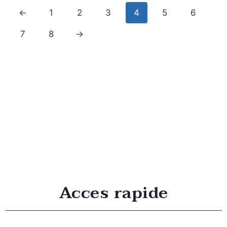
←
1
2
3
4
5
6
7
8
→
Acces rapide