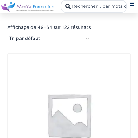
N
Affichage de 49–64 sur 122 résultats
F
N
C
M