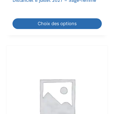
Distanciel 8 juillet 2027 – Sage-femme
18,60
€
–
198,00
€
Choix des options