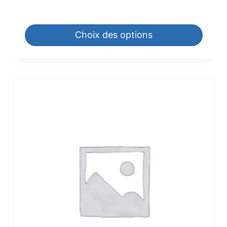
225,60
€
–
1.260,00
€
Choix des options