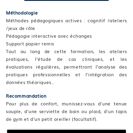
Compétence 01 : Approcher le yoga
Module 01 : Connaître la philosophie et les
Méthodologie
principes généraux du Yoga
Méthodes pédagogiques actives : cognitif /ateliers
Module 02 : S’initier aux asanas (postures) et
/jeux de rôle
connaitre leurs effets
Pédagogie interactive avec échanges
Module 03 : Expliquer les bénéfices du yoga pour
Support papier remis
la femme enceinte
Tout au long de cette formation, les ateliers
pratiques, l’étude de cas cliniques, et les
Compétence 02 : Expliquer la spécificité du yoga
évaluations régulières, permettront l’analyse des
pour la femme enceinte
pratiques professionnelles et l’intégration des
Module 04 : Spécificité hormonale
données théoriques..
Module 05 : Spécificités abdominales
Module 06 : Proposer les postures adéquates
Recommandation
Bloc de compétences 2 : Les différentes postures
Pour plus de confort, munissez-vous d'une tenue
en fonction des étapes de grossesse
souple, d'une serviette de bain ou plaid, d'un tapis
de gym et d'un petit oreiller (facultatif).
Format et durée : Présentiel de 7 heures