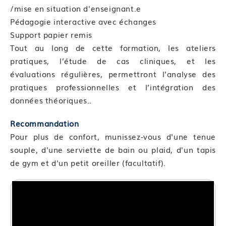
Module 01 : Se poser les bonnes questions par
/mise en situation d'enseignant.e
rapport à sa pratique et à son utilisation
Pédagogie interactive avec échanges
Support papier remis
Compétence 02 : Réviser les techniques
Tout au long de cette formation, les ateliers
Module 02 : Réviser quelques techniques
pratiques, l’étude de cas cliniques, et les
posturales indispensables – Revoir livret 1
évaluations régulières, permettront l’analyse des
Module 03 : Réviser quelques techniques
pratiques professionnelles et l’intégration des
respiratoires indispensables – Revoir livret 1
données théoriques..
Module 04 : Les modifier et les adapter à de
nouvelles situations
Recommandation
Module 05 : Savoir mettre en pratique par son
Pour plus de confort, munissez-vous d'une tenue
propre ressenti : auto- apprentissage
souple, d'une serviette de bain ou plaid, d'un tapis
Compétence 03 : Renforcement et harmonisation
de gym et d'un petit oreiller (facultatif).
Module 06 : Approfondir les techniques de
respiration
Module 07 : Renforcement musculaire
postaccouchement