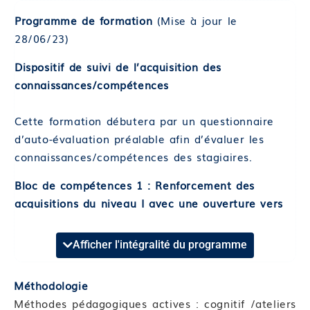
Programme de formation
(Mise à jour le
28/06/23)
Dispositif de suivi de l’acquisition des
connaissances/compétences
Cette formation débutera par un questionnaire
d’auto-évaluation préalable afin d’évaluer les
connaissances/compétences des stagiaires.
Bloc de compétences 1 : Renforcement des
acquisitions du niveau I avec une ouverture vers
de nouvelles compétences
Afficher l'intégralité du programme
Format et durée : Présentiel de 7 heures
Compétence 01 : Analyser sa pratique après le
Méthodologie
stage niveau 1
Méthodes pédagogiques actives : cognitif /ateliers