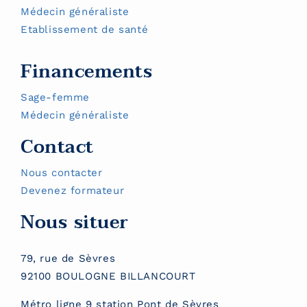
Module 23 : Expérimenter la gestion d’une séance
Médecin généraliste
Module 24 : Révision de l’ensemble des pratiques
Etablissement de santé
Dispositif de suivi de l’acquisition des
Financements
connaissances/compétences
Sage-femme
Cette formation sera finalisée par un
Médecin généraliste
questionnaire d’auto-évaluation afin d’évaluer
l’évolution des connaissances/compétences des
Contact
stagiaires à l’issue de la formation.
Nous contacter
—
Devenez formateur
Nous situer
79, rue de Sèvres
92100 BOULOGNE BILLANCOURT
Métro ligne 9 station Pont de Sèvres