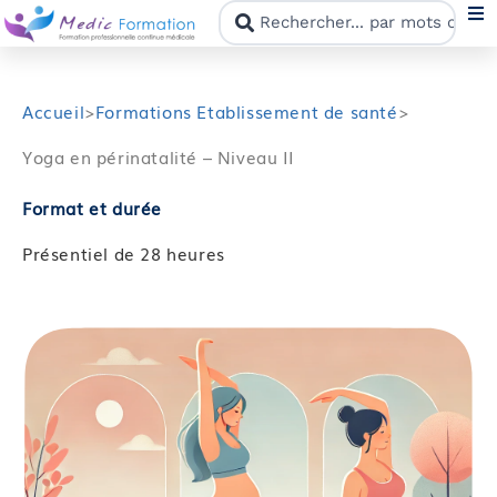
N
Accueil
>
Formations Etablissement de santé
>
Yoga en périnatalité – Niveau II
F
Format et durée
N
Présentiel de 28 heures
C
M