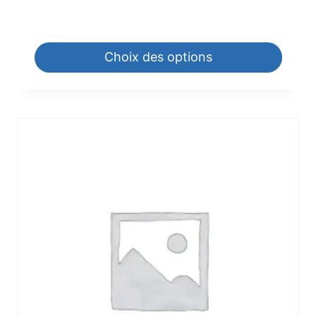
952,00
€
–
1.190,00
€
Choix des options