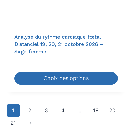
Analyse du rythme cardiaque fœtal
Distanciel 19, 20, 21 octobre 2026 –
Sage-femme
903,00
€
–
1.260,00
€
Choix des options
1
2
3
4
…
19
20
21
→