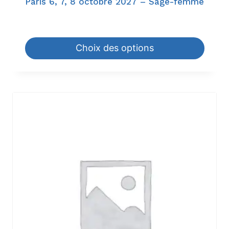
Paris 6, 7, 8 octobre 2027 – Sage-femme
945,00
€
–
1.344,00
€
Choix des options