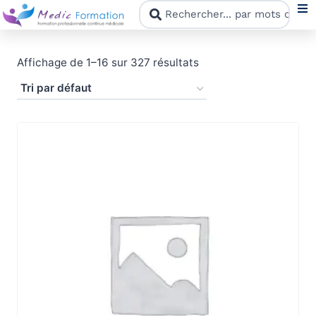
N
Affichage de 1–16 sur 327 résultats
F
N
C
M